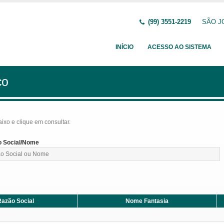
(99) 3551-2219
SÃO JO
INÍCIO
ACESSO AO SISTEMA
ço
baixo e clique em consultar.
 Social/Nome
azão Social
Nome Fantasia